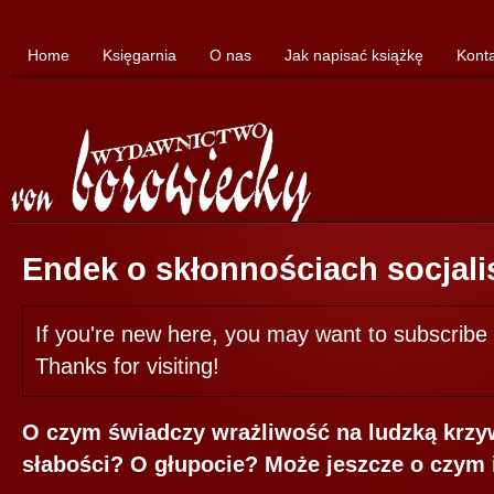
Home
Księgarnia
O nas
Jak napisać książkę
Kont
Endek o skłonnościach socjal
If you're new here, you may want to subscrib
Thanks for visiting!
O czym świadczy wrażliwość na ludzką krzy
słabości? O głupocie? Może jeszcze o czym