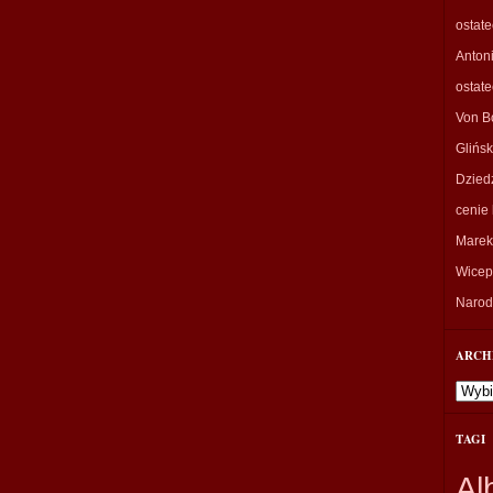
ostat
Anton
ostat
Von B
Glińsk
Dzied
cenie 
Marek
Wicepr
Narodo
ARCH
Archi
TAGI
Al