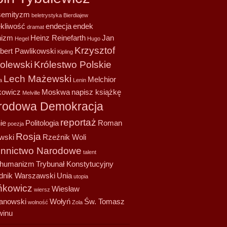
semityzm
beletrystyka
Bierdiajew
ekliwość
endecja
endek
dramat
nizm
Heinz Reinefarth
Jan
Hegel
Hugo
Krzysztof
bert Pawlikowski
Kipling
olewski
Królestwo Polskie
Lech Mażewski
Melchior
a
Lenin
owicz
Moskwa
napisz książkę
Melville
rodowa Demokracja
reportaż
ie
Politologia
Roman
poezja
Rosja
wski
Rzeźnik Woli
onnictwo Narodowe
talent
shumanizm
Trybunał Konstytucyjny
dnik Warszawski
Unia
utopia
kowicz
Wiesław
wiersz
anowski
Wołyń
Św. Tomasz
wolność
Zola
winu