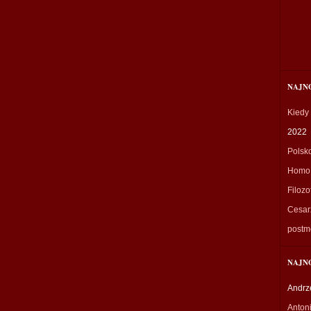
NAJN
Kiedy
2022
Polsk
Homo 
Filozo
Cesarz
postm
NAJN
Andrz
Anton