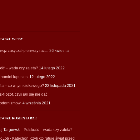
OWSZE WPISY
 wąż zasyczał pierwszy raz…
26 kwietnia
ość – wada czy zaleta?
14 lutego 2022
homini lupus est
12 lutego 2022
fia – co w tym ciekawego?
22 listopada 2021
-filozof, czyli jak się nie dać
odernizmowi
4 września 2021
OWSZE KOMENTARZE
ej Targowski
-
Polskość – wada czy zaleta?
ioLob
-
Katechon, czyli kto ratuje świat przed