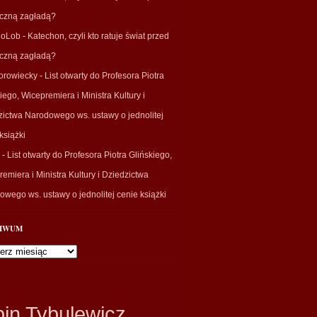
eczną zagładą?
ioLob
-
Katechon, czyli kto ratuje świat przed
eczną zagładą?
orowiecky
-
List otwarty do Profesora Piotra
iego, Wicepremiera i Ministra Kultury i
zictwa Narodowego ws. ustawy o jednolitej
książki
-
List otwarty do Profesora Piotra Glińskiego,
emiera i Ministra Kultury i Dziedzictwa
wego ws. ustawy o jednolitej cenie książki
IWUM
wum
bin Tybulewicz