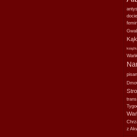
anty
doci
femi
Gwal
Kąk
książk
Wańk
Na
pisan
Dmo
Str
tran
Tygo
Wań
Chrz
z Ak