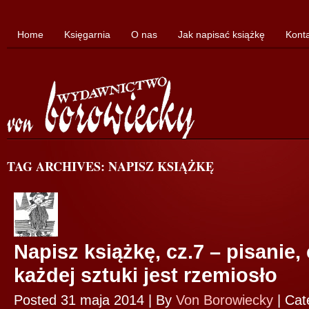
Home
Księgarnia
O nas
Jak napisać książkę
Kont
TAG ARCHIVES: NAPISZ KSIĄŻKĘ
Napisz książkę, cz.7 – pisanie,
każdej sztuki jest rzemiosło
Posted 31 maja 2014 |
By
Von Borowiecky
|
Cat