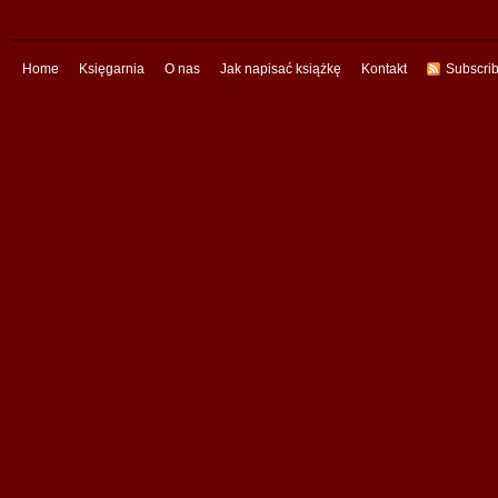
Home
Księgarnia
O nas
Jak napisać książkę
Kontakt
Subscri