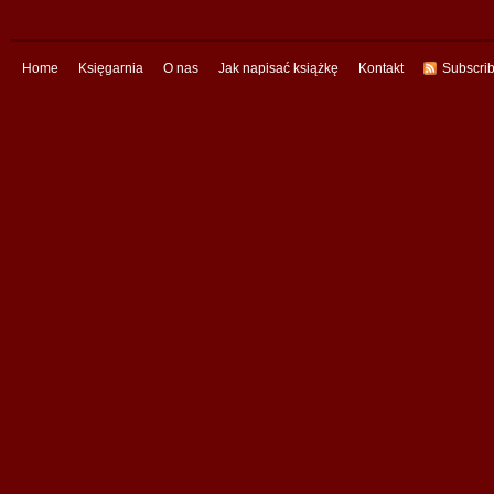
Home
Księgarnia
O nas
Jak napisać książkę
Kontakt
Subscri