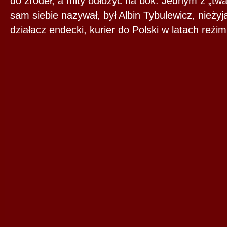
do źródeł, a mity odłożyć na bok. Jednym z „tw
sam siebie nazywał, był Albin Tybulewicz, nieżyj
działacz endecki, kurier do Polski w latach reżi