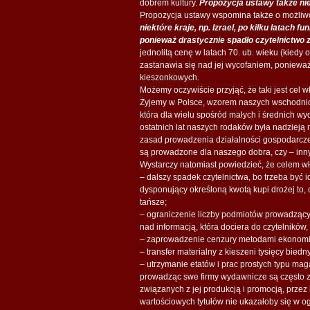
dobrem kultury.
Propozycja ustawy także ni
Propozycja ustawy wspomina także o możliwoś
niektóre kraje, np. Izrael, po kilku latach f
ponieważ drastycznie spadło czytelnictwo 
jednolitą cenę w latach 70. ub. wieku (kiedy 
zastanawia się nad jej wycofaniem, ponieważ 
kieszonkowych.
Możemy oczywiście przyjąć, że taki jest cel w
Żyjemy w Polsce, wzorem naszych wschodnich
która dla wielu spośród małych i średnich wy
ostatnich lat naszych rodaków była nadzieją
zasad prowadzenia działalności gospodarcz
są prowadzone dla naszego dobra, czy – innymi
Wystarczy natomiast powiedzieć, że celem wł
– dalszy spadek czytelnictwa, bo trzeba być i
dysponujący określoną kwotą kupi drożej to, 
tańsze;
– ograniczenie liczby podmiotów prowadzący
nad informacją, która dociera do czytelników
– zaprowadzenie cenzury metodami ekonomi
– transfer materialny z kieszeni tysięcy biedn
– utrzymanie etatów i prac prostych typu mag
prowadząc swe firmy wydawnicze są często z
związanych z jej produkcją i promocją, przez
wartościowych tytułów nie ukazałoby się w og