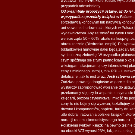
wydawca”, np. PWN, które zostało wykupione p
przypadek odosobniony.
Od preambuły propozycji ustawy, aż do jej
w przypadku sprzedaży książek w Polsce –
sprzedawcą końcowym lub nabywcą końcowym,
ani słowem o hurtowniach, których w Polsce je
wydawnictwom. Aby zaistnieć na rynku i móc 
wejście żąda 50 – 60% rabatu na książkę. Jeż
obrotu rocznie (Biedronka, empik). Po wprowa
(okładkowej) hurtownie dalej będą żądały ta
symboliczną złotówkę. W przypadku płatnośc
czym spóźniają się z tymi płatnościami o kol
w księgarni stacjonarnej czy internetowej pł
ceny z minionego ustroju, to w PRL-u ustaw
detalicznej, jak to jest teraz.
Jeśli sztywna ce
Zadziwia prawie jednogłośne wsparcie dla pr
wystarczy zaproponować wpisanie do ustawy
przekonamy się, czy to wsparcie utrzyma się 
księgarń, poziom czytelnictwa i miłość do pol
ceny, to nie bójmy się wyzwań, kształtujmy 
drewna i komponentów, papieru, farby drukarsk
„dla dobra i ratowania polskiej książki”. Skor
narracji rodem z komunistycznego horroru… W
Polskiemu rynkowi książki na pewno też nie p
na ebooki VAT wynosi 23%, tak jak na usługi. 