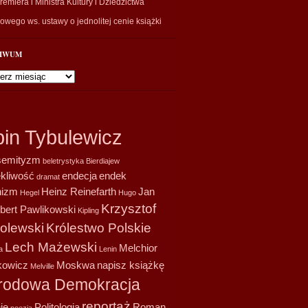
emiera i Ministra Kultury i Dziedzictwa
wego ws. ustawy o jednolitej cenie książki
IWUM
wum
bin Tybulewicz
semityzm
beletrystyka
Bierdiajew
ekliwość
endecja
endek
dramat
nizm
Heinz Reinefarth
Jan
Hegel
Hugo
Krzysztof
bert Pawlikowski
Kipling
olewski
Królestwo Polskie
Lech Mażewski
Melchior
a
Lenin
owicz
Moskwa
napisz książkę
Melville
rodowa Demokracja
reportaż
ie
Politologia
Roman