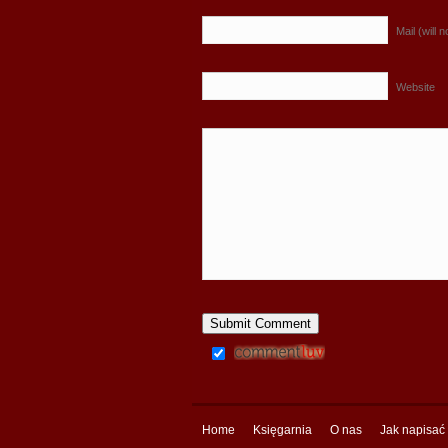
Mail (will 
Website
Home
Księgarnia
O nas
Jak napisać