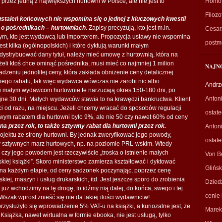
rzez jedną z największych hurtowni w Polsce, ale nie jest to
Homo 
Filozo
 ustaleń końcowych nie wspomina się o jednej z kluczowych kwestii
 o pośrednikach – hurtowniach
. Zapisy precyzują, kto jest m.in.
Cesarz
 kto jest wydawcą lub importerem. Propozycja ustawy nie wspomina
postm
st kilka (ogólnopolskich) i które dyktują warunki małym
dystrybuować dany tytuł, należy mieć umowę z hurtownią, która na
eli ktoś chce ominąć pośrednika, musi mieć co najmniej 1 milion
NAJN
dzeniu jednolitej ceny, która zakłada obniżenie ceny detalicznej
kiego rabatu, tak więc wydawca wówczas nie zarobi nic albo
Andrz
i małym wydawcom hurtownie te narzucają okres 150-180 dni, po
Anton
ejne 30 dni. Małych wydawców stawia to na krawędzi bankructwa. Klient
aci od razu, na miejscu. Jeżeli chcemy wracać do sposobów regulacji
ostat
owym rabatem dla hurtowni było 9%, ale nie 50 czy nawet 60% od ceny
na przez rok, to także sztywny rabat dla hurtowni przez rok.
Anton
ojektu ze strony hurtowni. By jednak zweryfikować jego powody,
ostat
 sztywnych marz hurtowych, np. na poziomie PRL-wskim. Wtedy
i czy jego powodem jest rzeczywiście „troska o istnienie małych
Von B
skiej książki”. Skoro ministerstwo zamierza kształtować i dyktować
Glińsk
je na każdym etapie, od ceny sadzonek poczynając, poprzez cenę
iej, maszyn i usług drukarskich, itd. Jest jeszcze sporo do zrobienia
Dzied
o już wchodzimy na tę drogę, to idźmy nią dalej, do końca, swego i tej
cenie 
szak wprost znieść się nie da takiej ilości wydawnictw!
rzysłużyło się wprowadzenie 5% VAT-u na książki, a kuriozalne jest, że
Marek
Książka, nawet wirtualna w formie ebooka, nie jest usługą, tylko