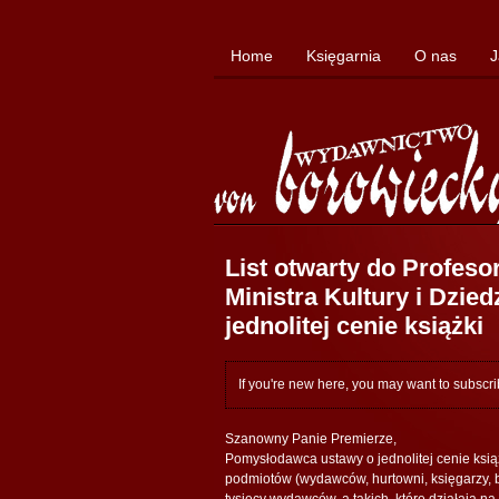
Home
Księgarnia
O nas
J
List otwarty do Profeso
Ministra Kultury i Dzi
jednolitej cenie książki
If you're new here, you may want to subscr
Szanowny Panie Premierze,
Pomysłodawca ustawy o jednolitej cenie książk
podmiotów (wydawców, hurtowni, księgarzy, bi
tysięcy wydawców, a takich, które działają na 