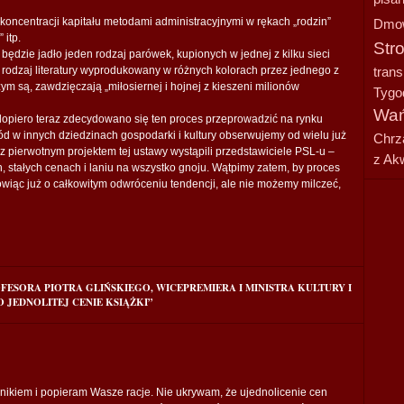
oncentracji kapitału metodami administracyjnymi w rękach „rodzin”
Dmo
 itp.
Str
ędzie jadło jeden rodzaj parówek, kupionych w jednej z kilku sieci
 rodzaj literatury wyprodukowany w różnych kolorach przez jednego z
tran
ym są, zawdzięczają „miłosiernej i hojnej z kieszeni milionów
Tygo
Wań
opiero teraz zdecydowano się ten proces przeprowadzić na rynku
d w innych dziedzinach gospodarki i kultury obserwujemy od wielu już
Chrz
że z pierwotnym projektem tej ustawy wystąpili przedstawiciele PSL-u –
z Ak
ach, stałych cenach i laniu na wszystko gnoju. Wątpimy zatem, by proces
ówiąc już o całkowitym odwróceniu tendencji, ale nie możemy milczeć,
FESORA PIOTRA GLIŃSKIEGO, WICEPREMIERA I MINISTRA KULTURY I
JEDNOLITEJ CENIE KSIĄŻKI”
nikiem i popieram Wasze racje. Nie ukrywam, że ujednolicenie cen