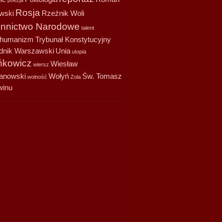
poezja
Rosja
wski
Rzeźnik Woli
onnictwo Narodowe
talent
shumanizm
Trybunał Konstytucyjny
dnik Warszawski
Unia
utopia
kowicz
Wiesław
wiersz
anowski
Wołyń
Św. Tomasz
wolność
Zola
winu