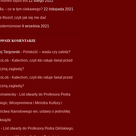
homini lupus est
12 lutego 2022
fia – co w tym ciekawego?
22 listopada 2021
-filozof, czyli jak się nie dać
odernizmowi
4 września 2021
OWSZE KOMENTARZE
ej Targowski
-
Polskość – wada czy zaleta?
ioLob
-
Katechon, czyli kto ratuje świat przed
eczną zagładą?
ioLob
-
Katechon, czyli kto ratuje świat przed
eczną zagładą?
orowiecky
-
List otwarty do Profesora Piotra
iego, Wicepremiera i Ministra Kultury i
zictwa Narodowego ws. ustawy o jednolitej
książki
-
List otwarty do Profesora Piotra Glińskiego,