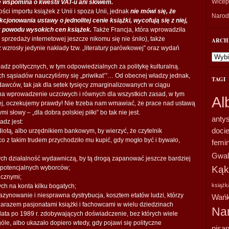
Wicepr
e wspomina o kwestii VAT-u ani słowem.
ci importu książek z Unii i spoza Unii, jednak
nie mówi się, że
Narodo
unkcjonowania ustawy o jednolitej cenie książki, wycofują się z niej,
z powodu wysokich cen książek.
Także Francja, która wprowadziła
o sprzedaży internetowej jeszcze nikomu się nie śniło), także
ARCH
wzrosły jedynie nakłady tzw. „literatury parówkowej” oraz wydań
Archi
ładz politycznych, w tym odpowiedzialnych za politykę kulturalną.
 sąsiadów nauczyliśmy się „priwikat’”… Od obecnej władzy jednak,
TAGI
dawców, tak jak dla setek tysięcy zmarginalizowanych w ciągu
 na wprowadzenie uczciwych i równych dla wszystkich zasad, w tym
Al
ej, oczekujemy prawdy! Nie trzeba nam wmawiać, że prace nad ustawą
 słowy – „dla dobra polskiej piłki” bo tak nie jest.
anty
adz jest:
doci
diotą, albo urzędnikiem bankowym, by wierzyć, że czytelnik
co z takim trudem przychodziło mu kupić, gdy mogło być i bywało,
femi
Gwal
ch działalność wydawniczą, by tą drogą zapanować jeszcze bardziej
, potencjalnych wyborców;
Kąk
cznymi;
książk
ych na konta kilku bogatych;
azynowanie i niesprawna dystrybucja, kosztem etatów ludzi, którzy
Wańk
arazem pasjonatami książki i fachowcami w wielu dziedzinach
Na
 lata po 1989 r. zdobywających doświadczenie, bez których wiele
óle, albo ukazało dopiero wtedy, gdy pojawi się polityczne
pisan