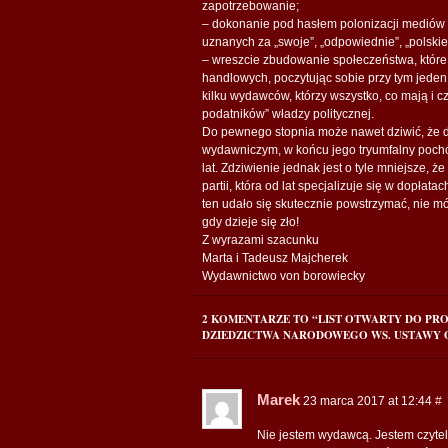
zapotrzebowanie;
– dokonanie pod hasłem polonizacji mediów k
uznanych za „swoje”, „odpowiednie”, „polskie”
– wreszcie zbudowanie społeczeństwa, które b
handlowych, poczytując sobie przy tym jeden
kilku wydawców, którzy wszystko, co mają i cz
podatników” władzy politycznej.
Do pewnego stopnia może nawet dziwić, że d
wydawniczym, w końcu jego tryumfalny pochó
lat. Zdziwienie jednak jest o tyle mniejsze, 
partii, która od lat specjalizuje się w dopłat
ten udało się skutecznie powstrzymać, nie m
gdy dzieje się zło!
Z wyrazami szacunku
Marta i Tadeusz Majcherek
Wydawnictwo von borowiecky
2 KOMENTARZE TO “LIST OTWARTY DO PRO
DZIEDZICTWA NARODOWEGO WS. USTAWY O 
Marek
23 marca 2017 at 12:44
#
Nie jestem wydawcą. Jestem czytel