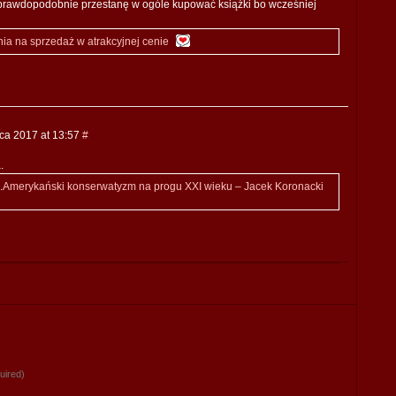
prawdopodobnie przestanę w ogóle kupować książki bo wcześniej
ia na sprzedaż w atrakcyjnej cenie
ca 2017 at 13:57
#
.
.
Amerykański konserwatyzm na progu XXI wieku – Jacek Koronacki
uired)