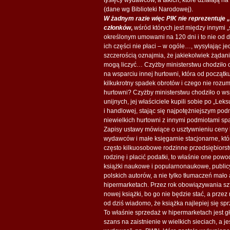
(dane wg Biblioteki Narodowej).
W żadnym razie więc PIK nie reprezentuje „
członków
,
wśród których jest między innymi „s
określonym umowami na 120 dni i to nie od dn
ich części nie płaci – w ogóle…, wysyłając j
szczerością oznajmia, że jakiekolwiek żądan
mogą liczyć… Czyżby ministerstwu chodziło 
na wsparciu innej hurtowni, która od począt
kilkukrotny spadek obrotów i czego nie rozu
hurtowni? Czyżby ministerstwu chodziło o wsp
unijnych, jej właściciele kupili sobie po „Le
i handlowej, stając się najpotężniejszym pod
niewielkich hurtowni z innymi podmiotami spa
Zapisy ustawy mówiące o usztywnieniu ceny 
wydawców i małe księgarnie stacjonarne, któr
często kilkuosobowe rodzinne przedsiębiorst
rodzinę i płacić podatki, to właśnie one powo
książki naukowe i popularnonaukowe, publicys
polskich autorów, a nie tylko tłumaczeń mało
hipermarketach. Przez rok obowiązywania sztyw
nowej książki, bo go nie będzie stać, a prze
od dziś wiadomo, że książka najlepiej się sprz
To właśnie sprzedaż w hipermarketach jest 
szans na zaistnienie w wielkich sieciach, a j