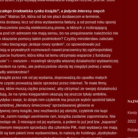
całego środowiska rynku książki”, a jedynie interesy swych
ieć” Matras SA, która od lat nie płaci dostawcom w terminie,
ia dostawy, lecz od dnia wystawienia faktury, a od ponad roku sporej
ednocześnie pocztą elektroniczną pisma, w których z rozbrajającą
ia pod ich adresem nie mają sensu, bo na uregulowanie należności nie
o okazanie pomocy takim podmiotom? Czyżby ministerstwu zależało
ku roku bieżącego „testuje nowy system”, co spowodowało już
mieją w prywatnych rozmowach nawet pracownicy tej ogólnopolskiej
arcie hurtowni, która kilka lat temu otrzymała wsparcie z funduszy
ksusie” i – owszem – rozwinęli skrzydła własnej działalności wydawniczej
miotem na rynku, ale jednocześnie obroty tej niegdyś jednej z wielu
dły wielokrotnie?
książki przez rok od jej wydania, doprowadzą do upadku małych
e często prowadzą także sprzedaż przez internet. Te małe firmy,
wa, które muszą ciężko pracować, aby utrzymać ze swojej działalności
dują, że na rynku księgarskim ukazują się jeszcze tytuły ambitne,
tyka i eseje, to dzięki nim czytelnik ma jeszcze wybór spośród także
NAJN
 ambitnej „literatury śmieciowej” sprzedawanej głównie w
nej ceny książki, bez możliwości jej obniżki, czytelnik nie kupi
Kiedy
z rok, zanim nastąpi uwolnienie cen, książka zastanie zapomniana. Nie
2022
edaje ok. 3 miesiące od jej wydania, a potem to już jest tzw. „kapanie”.
głównym miejscem sprzedaży dla członków PIK, mali wydawcy nie mają
Polsk
eśli są tam jakieś inne wydawnictwa, to należą do holdingu „dystrybutor-