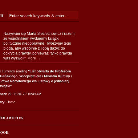
CH
Nazywam się Marta Sieciechowicz i razem
ze wspólnikiem wydajemy książki
politycznie niepoprawne. Tworzymy tego
bloga, aby wspólnie z Tobą dążyć do
odkrycia prawdy, ponieważ "tylko prawda
was wyzwoli".
More →
e currently reading
"List otwarty do Profesora
 Glińskiego, Wicepremiera i Ministra Kultury i
ictwa Narodowego ws. ustawy o jednolitej
książki"
shed:
21.03.2017 / 10:49 AM
ory:
Home
TED ARTICLES
BOOK