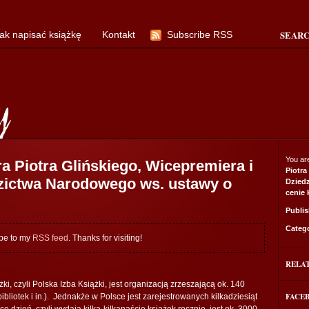
SEAR
ak napisać książkę
Kontakt
Subscribe RSS
You ar
ra Piotra Glińskiego, Wicepremiera i
Piotra
edzictwa Narodowego ws. ustawy o
Dziedz
cenie 
Publi
Categ
ibe to my
RSS feed
. Thanks for visiting!
RELA
i, czyli Polska Izba Książki, jest organizacją zrzeszającą ok. 140
FACE
bliotek i in.). Jednakże w Polsce jest zarejestrowanych kilkadziesiąt
co dzień, czyli wydają kilka-kilkanaście książek rocznie, jest ok. 3000