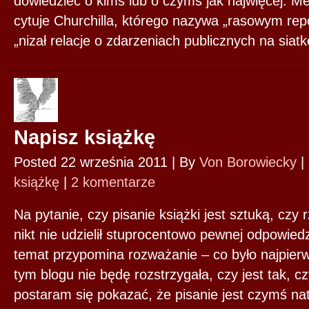
dowiedzieć o kimś lub o czymś jak najwięcej. M
cytuje Churchilla, którego nazywa „rasowym rep
„nizał relacje o zdarzeniach publicznych na sia
Napisz książkę
Posted 22 września 2011 |
By
Von Borowiecky
|
książkę
|
2 komentarze
Na pytanie, czy pisanie książki jest sztuką, czy
nikt nie udzielił stuprocentowo pewnej odpowied
temat przypomina rozważanie – co było najpierw
tym blogu nie będę rozstrzygała, czy jest tak, cz
postaram się pokazać, że pisanie jest czymś na