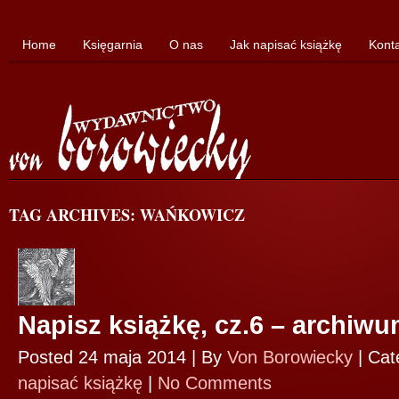
Home
Księgarnia
O nas
Jak napisać książkę
Kont
TAG ARCHIVES: WAŃKOWICZ
Napisz książkę, cz.6 – archiw
Posted 24 maja 2014 |
By
Von Borowiecky
|
Cat
napisać książkę
|
No Comments