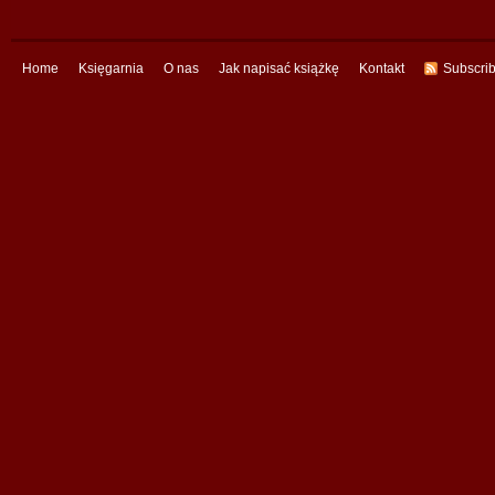
Home
Księgarnia
O nas
Jak napisać książkę
Kontakt
Subscri