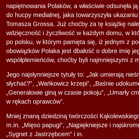
napiętnowania Polaków, a właściwie odsunęła ją w
do hucpy medialnej, jaka towarzyszyła ukazaniu
Tomasza Grossa. Już choćby za tę książkę nal
wdzięczność i życzliwość w każdym domu, w któr
po polsku, w którym pamięta się, iż jednym z 
obowiązków Polaka jest dbałość o dobre imię jeg
współplemieńców, choćby byli najmniejszymi z m
Jego najsłynniejsze tytuły to: „Jak umierają nieś
słychać?”, „Wańkowicz krzepi”, „Baśnie udokum
„Generałowie giną w czasie pokoju”, „Umarły cm
w rękach oprawców”.
Mniej znaną dziedziną twórczości Kąkolewskiego
m.in. „Mięso papugi”, „Najpiękniejsze i najskromn
„Sygnet z Jastrzębcem” i in.