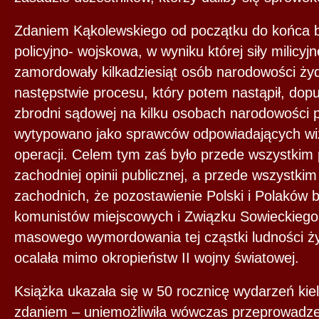
Zdaniem Kąkolewskiego od początku do końca b
policyjno- wojskowa, w wyniku której siły milicyj
zamordowały kilkadziesiąt osób narodowości żyd
następstwie procesu, który potem nastąpił, dop
zbrodni sądowej na kilku osobach narodowości po
wytypowano jako sprawców odpowiadających wiz
operacji. Celem tym zaś było przede wszystkim
zachodniej opinii publicznej, a przede wszystki
zachodnich, że pozostawienie Polski i Polaków 
komunistów miejscowych i Związku Sowieckiego
masowego wymordowania tej cząstki ludności ży
ocalała mimo okropieństw II wojny światowej.
Książka ukazała się w 50 rocznicę wydarzeń kie
zdaniem – uniemożliwiła wówczas przeprowadzen