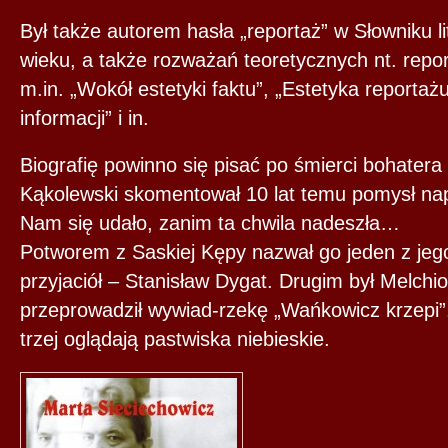
Był także autorem hasła „reportaż” w Słowniku li
wieku, a także rozważań teoretycznych nt. reporta
m.in. „Wokół estetyki faktu”, „Estetyka reportaż
informacji” i in.
Biografię powinno się pisać po śmierci bohatera
Kąkolewski skomentował 10 lat temu pomysł napi
Nam się udało, zanim ta chwila nadeszła…
Potworem z Saskiej Kępy nazwał go jeden z je
przyjaciół – Stanisław Dygat. Drugim był Melch
przeprowadził wywiad-rzekę „Wańkowicz krzepi”
trzej oglądają pastwiska niebieskie.