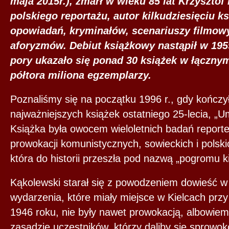
maja 2015r.), zmarł w wieku 85 lat Krzysztof
polskiego reportażu, autor kilkudziesięciu ksi
opowiadań, kryminałów, scenariuszy filmowy
aforyzmów. Debiut książkowy nastąpił w 195
pory ukazało się ponad 30 książek w łączny
półtora miliona egzemplarzy.
Poznaliśmy się na początku 1996 r., gdy kończy
najważniejszych książek ostatniego 25-lecia, 
Książka była owocem wieloletnich badań report
prowokacji komunistycznych, sowieckich i polski
która do historii przeszła pod nazwą „pogromu ki
Kąkolewski starał się z powodzeniem dowieść w 
wydarzenia, które miały miejsce w Kielcach przy u
1946 roku, nie były nawet prowokacją, albowiem
zasadzie uczestników, którzy daliby się sprowo