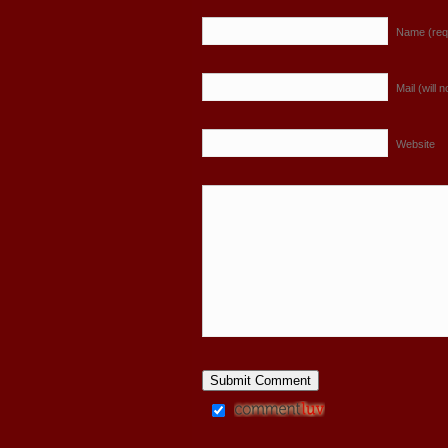
Name (req
Mail (will 
Website