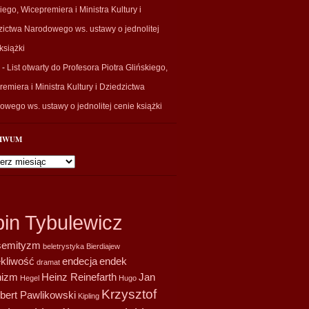
iego, Wicepremiera i Ministra Kultury i
zictwa Narodowego ws. ustawy o jednolitej
książki
-
List otwarty do Profesora Piotra Glińskiego,
emiera i Ministra Kultury i Dziedzictwa
wego ws. ustawy o jednolitej cenie książki
IWUM
wum
bin Tybulewicz
semityzm
beletrystyka
Bierdiajew
ekliwość
endecja
endek
dramat
nizm
Heinz Reinefarth
Jan
Hegel
Hugo
Krzysztof
bert Pawlikowski
Kipling