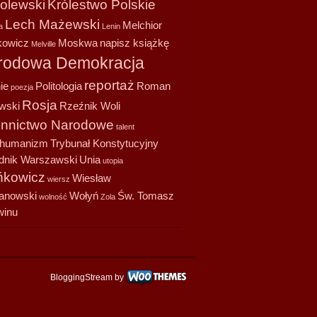
olewski
Królestwo Polskie
Lech Mażewski
Melchior
a
Lenin
owicz
Moskwa
napisz książkę
Melville
rodowa Demokracja
reportaż
ie
Politologia
Roman
poezja
Rosja
wski
Rzeźnik Woli
onnictwo Narodowe
talent
shumanizm
Trybunał Konstytucyjny
dnik Warszawski
Unia
utopia
kowicz
Wiesław
wiersz
anowski
Wołyń
Św. Tomasz
wolność
Zola
winu
BloggingStream by