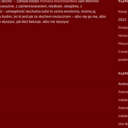
NAJN
 słucha” – cytował kiedyś
Romana Brandstaettera
sam Melchior
euważnie, z zainteresowaniem, niedbale, obojętnie, z
– umiejętność słuchania ludzi to cecha wrodzona, można ją
Kiedy
y trudno, bo to jest jak ze słuchem muzycznym – albo się go ma, albo
2022
 słyszysz, jak ktoś fałszuje, albo nie słyszysz.
Polsk
Homo 
Filozo
Cesarz
postm
NAJN
Andrz
Anton
ostat
Anton
ostat
Von B