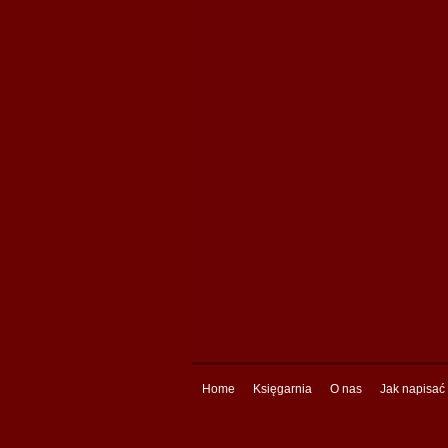
Home
Księgarnia
O nas
Jak napisać