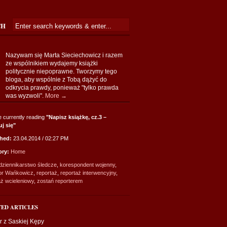
CH
Nazywam się Marta Sieciechowicz i razem
ze wspólnikiem wydajemy książki
politycznie niepoprawne. Tworzymy tego
bloga, aby wspólnie z Tobą dążyć do
odkrycia prawdy, ponieważ "tylko prawda
was wyzwoli".
More →
e currently reading
"Napisz książkę, cz.3 –
j się"
shed:
23.04.2014 / 02:27 PM
ory:
Home
dziennikarstwo śledcze
,
korespondent wojenny
,
or Wańkowicz
,
reportaż
,
reportaż interwencyjny
,
aż wcieleniowy
,
zostań reporterem
TED ARTICLES
r z Saskiej Kępy