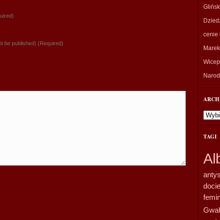
Glińsk
uired)
Dzied
cenie 
not be published) (Required)
Marek
Wicepr
Narodo
ARCH
Archi
TAGI
Al
anty
doci
femi
Gwal