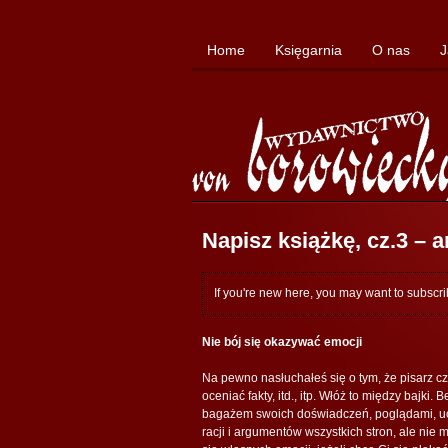
Home
Księgarnia
O nas
J
Napisz książkę, cz.3 – a
If you're new here, you may want to subscr
Nie bój się okazywać emocji
Na pewno nasłuchałeś się o tym, że pisarz c
oceniać fakty, itd., itp. Włóż to między bajki.
bagażem swoich doświadczeń, poglądami, ucz
racji i argumentów wszystkich stron, ale nie m