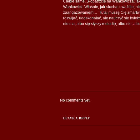
Ciebie same. „Popatrzcie na Wańkowicza, jak
Wańkowicz. Właśnie,
jak
słucha, uważnie, ni
zaangażowaniem… Tutaj muszę Cię zmartwić 
rozwijać, udoskonalać, ale nauczyć się byłob
nie ma; albo się słyszy melodię, albo nie; albo
No comments yet.
LEAVE A REPLY