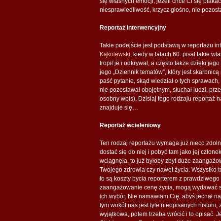
się własnych emocji, jeżeli chce Ci się płakać
niesprawiedliwość, krzycz głośno, nie pozos
Reportaż interwencyjny
Takie podejście jest podstawą w reportażu in
Kąkolewski
, kiedy w latach 60. pisał takie wł
tropił je i odkrywał, a często także dzięki j
jego „Dziennik tematów”, który jest skarbnicą
paść pytanie, skąd wiedział o tych sprawach,
nie pozostawał obojętnym, słuchał ludzi, pr
osobny wpis). Dzisiaj tego rodzaju reportaż
znajduje się…
Reportaż wcieleniowy
Ten rodzaj reportażu wymaga już nieco zdolnoś
dostać się do niej i pobyć tam jako jej człon
wciągnęła, to już byłoby zbyt duże zaangażow
Twojego zdrowia czy nawet życia. Wszystko
to są koszty bycia reporterem z prawdziwego
zaangażowanie cenę życia, mogą wydawać się
ich wybór. Nie namawiam Cię, abyś jechał na
tym wokół nas jest tyle nieopisanych historii,
wyjątkowa, potem trzeba wrócić i to opisać. Je