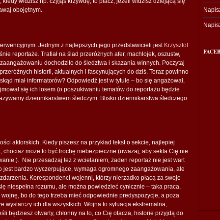
, kiedy widzisz np. czyjąś krzywdę, to płacz; jeżeli widzisz dziejącą się
tawaj obojętnym.
Napisz
Napis
terwencyjnym. Jednym z najlepszych jego przedstawicieli jest
Krzysztof
FACE
aśnie reportaże. Trafiał na ślad przeróżnych afer, machlojek, oszustw,
ego zaangażowaniu dochodziło do śledztwa i skazania winnych. Poczytaj
 przeróżnych historii, aktualnych i fascynujących do dziś. Teraz powinno
 skąd miał informatorów? Odpowiedź jest w tytule – bo się angażował,
zejmował się ich losem (o poszukiwaniu tematów do reportażu będzie
 nazywamy dziennikarstwem śledczym. Blisko dziennikarstwa śledczego
ci aktorskich. Kiedy piszesz na przykład tekst o sekcie, najlepiej
ek, chociaż może to być trochę niebezpieczne (uważaj, aby sekta Cię nie
anie:). Nie przesadzaj też z wcielaniem, żaden reportaż nie jest wart
 to jest bardzo wyczerpujące, wymaga ogromnego zaangażowania, ale
 zdarzenia. Korespondenci wojenni, którzy nierzadko płacą za swoje
 niespełna rozumu, ale można powiedzieć cynicznie – taka praca,
 wojnę, bo do tego trzeba mieć odpowiednie predyspozycje, a poza
 że wystarczy ich dla wszystkich. Wojna to sytuacja ekstremalna,
śli będziesz otwarty, chłonny na to, co Cię otacza, historie przyjdą do