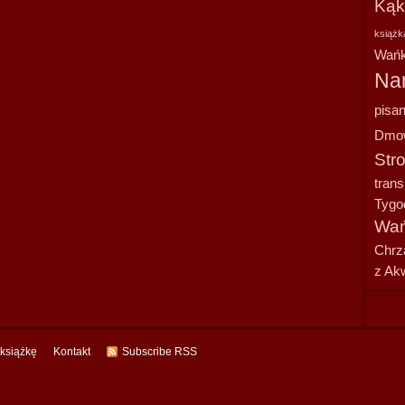
Kąk
książk
Wańk
Na
pisan
Dmo
Str
tran
Tygo
Wań
Chrz
z Ak
 książkę
Kontakt
Subscribe RSS