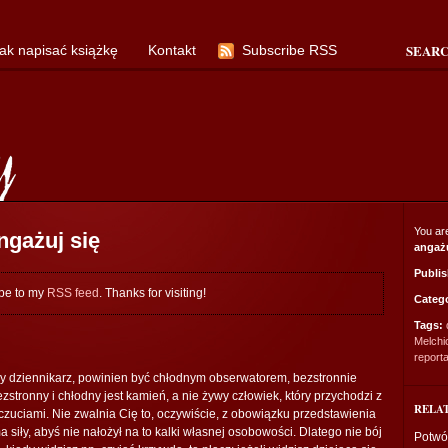
SEAR
ak napisać książkę
Kontakt
Subscribe RSS
You ar
ngażuj się
angażu
Publi
ibe to my
RSS feed
. Thanks for visiting!
Categ
Tags:
Melchi
report
zy dziennikarz, powinien być chłodnym obserwatorem, bezstronnie
 Bezstronny i chłodny jest kamień, a nie żywy człowiek, który przychodzi z
RELA
uciami. Nie zwalnia Cię to, oczywiście, z obowiązku przedstawienia
a siły, abyś nie nałożył na to kalki własnej osobowości. Dlatego nie bój
Potwó