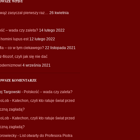
OWSZE WPISY
 wąż zasyczał pierwszy raz…
26 kwietnia
ość – wada czy zaleta?
14 lutego 2022
homini lupus est
12 lutego 2022
fia – co w tym ciekawego?
22 listopada 2021
-filozof, czyli jak się nie dać
odernizmowi
4 września 2021
OWSZE KOMENTARZE
ej Targowski
-
Polskość – wada czy zaleta?
ioLob
-
Katechon, czyli kto ratuje świat przed
eczną zagładą?
ioLob
-
Katechon, czyli kto ratuje świat przed
eczną zagładą?
orowiecky
-
List otwarty do Profesora Piotra