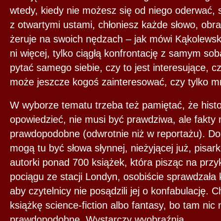
wtedy, kiedy nie możesz się od niego oderwać, 
z otwartymi ustami, chłoniesz każde słowo, obraz
żeruje na swoich nędzach – jak mówi Kąkolewski
ni więcej, tylko ciągłą konfrontację z samym so
pytać samego siebie, czy to jest interesujące, c
może jeszcze kogoś zainteresować, czy tylko m
W wyborze tematu trzeba też pamiętać, że histo
opowiedzieć, nie musi być prawdziwa, ale fakty
prawdopodobne (odwrotnie niż w reportażu). D
mogą tu być słowa słynnej, nieżyjącej już, pisar
autorki ponad 700 książek, która pisząc na przy
pociągu ze stacji Londyn, osobiście sprawdzała 
aby czytelnicy nie posądzili jej o konfabulację. 
książkę science-fiction albo fantasy, bo tam nic
prawdopodobne. Wystarczy wyobraźnia.