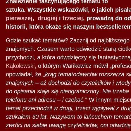
Znalezienie fascynującego tematu to
sztuka. Wszystkie wskazówki, o jakich pisał
pierwszej
,
drugiej
i
trzeciej
, prowadzą do od
historii, która okaże się naszym bestsellere
Gdzie szukać tematów? Zacznij od najbliższego 
znajomych. Czasem warto odwiedzić starą ciotkę,
przychodzi, a która odwdzięczy się fantastyczną
Kąkolewski
, o którym Wańkowicz mówił „profeso
opowiadał, że „
krąg tematodawców rozszerza się
znajomych – aż dochodzi do czytelników i wtedy 
do opisania staje się nieograniczony. Nie trzeba
telefonu ani adresu – i czekać.
” W innym miejscu
temat przechodził w drugi, trzeci wypływał z dru
szukałem 30 lat. Nazywam to łańcuchem temató
zwróci na siebie uwagę czytelników, oni odwdzi