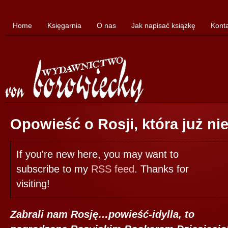
Home
Księgarnia
O nas
Jak napisać książkę
Kont
Opowieść o Rosji, która już ni
If you're new here, you may want to
subscribe to my
RSS feed
. Thanks for
visiting!
Zabrali nam Rosję…powieść-idylla, to