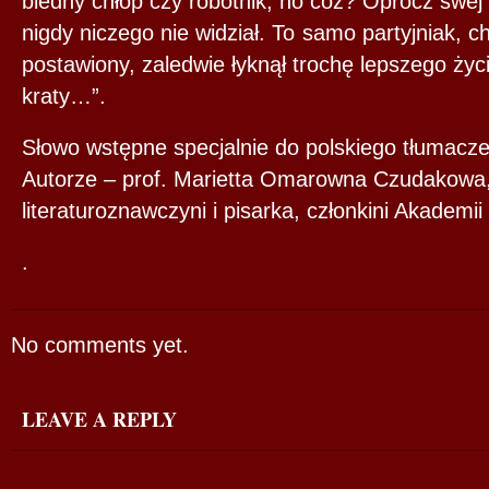
biedny chłop czy robotnik, no cóż? Oprócz swej 
nigdy niczego nie widział. To samo partyjniak, 
postawiony, zaledwie łyknął trochę lepszego życia
kraty…”.
Słowo wstępne specjalnie do polskiego tłumacz
Autorze – prof. Marietta Omarowna Czudakowa
literaturoznawczyni i pisarka, członkini Akademii
.
No comments yet.
LEAVE A REPLY