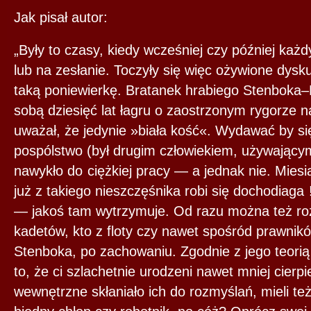
Jak pisał autor:
„Były to czasy, kiedy wcześniej czy później każd
lub na zesłanie. Toczyły się więc ożywione dyskus
taką poniewierkę. Bratanek hrabiego Stenboka
sobą dziesięć lat łagru o zaostrzonym rygorze 
uważał, że jedynie »biała kość«. Wydawać by si
pospólstwo (był drugim człowiekiem, używający
nawykło do ciężkiej pracy — a jednak nie. Miesi
już z takiego nieszczęśnika robi się dochodiaga
— jakoś tam wytrzymuje. Od razu można też ro
kadetów, kto z floty czy nawet spośród prawnik
Stenboka, po zachowaniu. Zgodnie z jego teorią
to, że ci szlachetnie urodzeni nawet mniej cierpi
wewnętrzne skłaniało ich do rozmyślań, mieli t