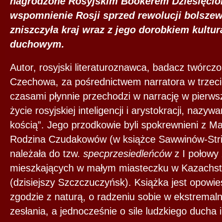
nagrodzone Rosyjskim Bookerem Dziesięciol
wspomnienie Rosji sprzed rewolucji bolszewi
zniszczyła kraj wraz z jego dorobkiem kult
duchowym.
Autor, rosyjski literaturoznawca, badacz twórcz
Czechowa, za pośrednictwem narratora w trzecie
czasami płynnie przechodzi w narrację w pierwsz
życie rosyjskiej inteligencji i arystokracji, nazyw
kością”. Jego przodkowie byli spokrewnieni z M
Rodzina Czudakowów (w książce Sawwinów-St
należała do tzw.
specprzesiedleńców
z I połowy
mieszkających w małym miasteczku w Kazachst
(dzisiejszy Szczczuczyńsk). Książka jest opowieś
zgodzie z naturą, o radzeniu sobie w ekstrema
zesłania, a jednocześnie o sile ludzkiego ducha i