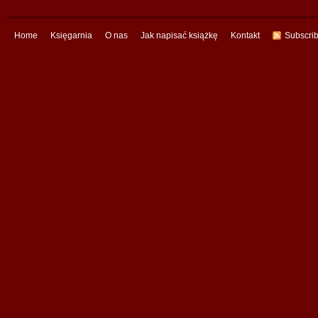
Home
Księgarnia
O nas
Jak napisać książkę
Kontakt
Subscri