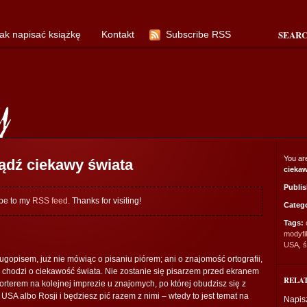
SEAR
ak napisać książkę
Kontakt
Subscribe RSS
You ar
bądź ciekawy świata
ciekaw
Publi
ibe to my
RSS feed
. Thanks for visiting!
Categ
Tags:
modyf
USA
,
ś
ugopisem, już nie mówiąc o pisaniu piórem; ani o znajomość ortografii,
 chodzi o ciekawość świata. Nie zostanie się pisarzem przed ekranem
RELA
orterem na kolejnej imprezie u znajomych, po której obudzisz się z
SA albo Rosji i będziesz pić razem z nimi – wtedy to jest temat na
Napisz