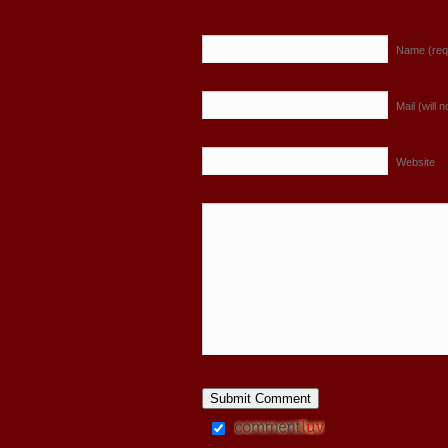
Name (req
Mail (will 
Website