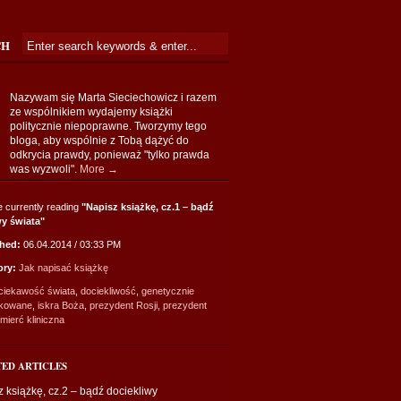
CH
Nazywam się Marta Sieciechowicz i razem
ze wspólnikiem wydajemy książki
politycznie niepoprawne. Tworzymy tego
bloga, aby wspólnie z Tobą dążyć do
odkrycia prawdy, ponieważ "tylko prawda
was wyzwoli".
More →
e currently reading
"Napisz książkę, cz.1 – bądź
y świata"
shed:
06.04.2014 / 03:33 PM
ory:
Jak napisać książkę
ciekawość świata
,
dociekliwość
,
genetycznie
ikowane
,
iskra Boża
,
prezydent Rosji
,
prezydent
mierć kliniczna
TED ARTICLES
 książkę, cz.2 – bądź dociekliwy