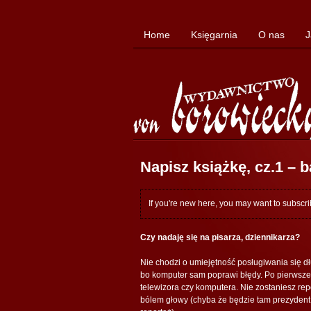
Home
Księgarnia
O nas
J
Napisz książkę, cz.1 – 
If you're new here, you may want to subscr
Czy nadaję się na pisarza, dziennikarza?
Nie chodzi o umiejętność posługiwania się dł
bo komputer sam poprawi błędy. Po pierwsze
telewizora czy komputera. Nie zostaniesz rep
bólem głowy (chyba że będzie tam prezydent U