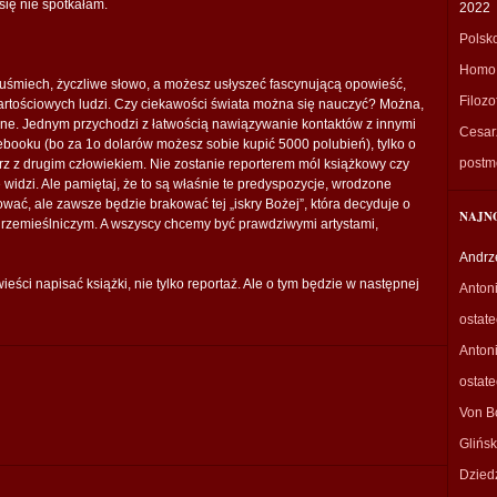
 się nie spotkałam.
2022
Polsk
Homo 
uśmiech, życzliwe słowo, a możesz usłyszeć fascynującą opowieść,
Filozo
rtościowych ludzi. Czy ciekawości świata można się nauczyć? Można,
dne. Jednym przychodzi z łatwością nawiązywanie kontaktów z innymi
Cesarz
acebooku (bo za 1o dolarów możesz sobie kupić 5000 polubień), tylko o
postm
rz z drugim człowiekiem. Nie zostanie reporterem mól książkowy czy
 widzi. Ale pamiętaj, że to są właśnie te predyspozycje, wrodzone
ać, ale zawsze będzie brakować tej „iskry Bożej”, która decyduje o
NAJN
m rzemieślniczym. A wszyscy chcemy być prawdziwymi artystami,
Andrz
ści napisać książki, nie tylko reportaż. Ale o tym będzie w następnej
Anton
ostat
Anton
ostat
Von B
Glińsk
Dzied