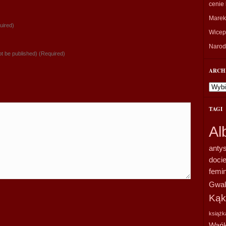
cenie 
Marek
uired)
Wicepr
Narodo
not be published) (Required)
ARCH
Archi
TAGI
Al
anty
doci
femi
Gwal
Kąk
książk
Wańk