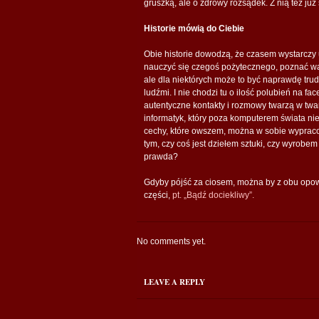
gruszką, ale o zdrowy rozsądek. Z nią też już
Historie mówią do Ciebie
Obie historie dowodzą, że czasem wystarczy 
nauczyć się czegoś pożytecznego, poznać wa
ale dla niektórych może to być naprawdę tru
ludźmi. I nie chodzi tu o ilość polubień na f
autentyczne kontakty i rozmowy twarzą w twa
informatyk, który poza komputerem świata nie
cechy, które owszem, można w sobie wypracow
tym, czy coś jest dziełem sztuki, czy wyrobe
prawda?
Gdyby pójść za ciosem, można by z obu opowie
części,
pt. „Bądź dociekliwy”.
No comments yet.
LEAVE A REPLY