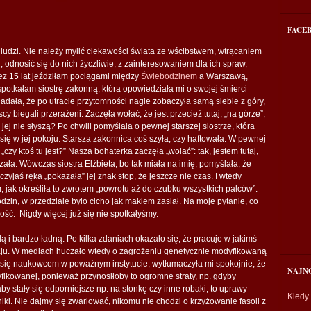
FACE
 ludzi. Nie należy mylić ciekawości świata ze wścibstwem, wtrącaniem
i, odnosić się do nich życzliwie, z zainteresowaniem dla ich spraw,
ez 15 lat jeździłam pociągami między
Świebodzinem
a Warszawą,
potkałam siostrę zakonną, która opowiedziała mi o swojej śmierci
iadała, że po utracie przytomności nagle zobaczyła samą siebie z góry,
cy biegali przerażeni. Zaczęła wołać, że jest przecież tutaj, „na górze”,
 jej nie słyszą? Po chwili pomyślała o pewnej starszej siostrze, która
a się w jej pokoju. Starsza zakonnica coś szyła, czy haftowała. W pewnej
„czy ktoś tu jest?” Nasza bohaterka zaczęła „wołać”: tak, jestem tutaj,
łyszała. Wówczas siostra Elżbieta, bo tak miała na imię, pomyślała, że
czyjaś ręka „pokazała” jej znak stop, że jeszcze nie czas. I wtedy
 jak określiła to zwrotem „powrotu aż do czubku wszystkich palców”.
odzin, w przedziale było cicho jak makiem zasiał. Na moje pytanie, co
ość. Nigdy więcej już się nie spotkałyśmy.
 i bardzo ładną. Po kilka zdaniach okazało się, że pracuje w jakimś
odzaju. W mediach huczało wtedy o zagrożeniu genetycznie modyfikowaną
 się naukowcem w poważnym instytucie, wytłumaczyła mi spokojnie, że
NAJN
dyfikowanej, ponieważ przynosiłoby to ogromne straty, np. gdyby
by stały się odporniejsze np. na stonkę czy inne robaki, to uprawy
Kiedy
iki. Nie dajmy się zwariować, nikomu nie chodzi o krzyżowanie fasoli z