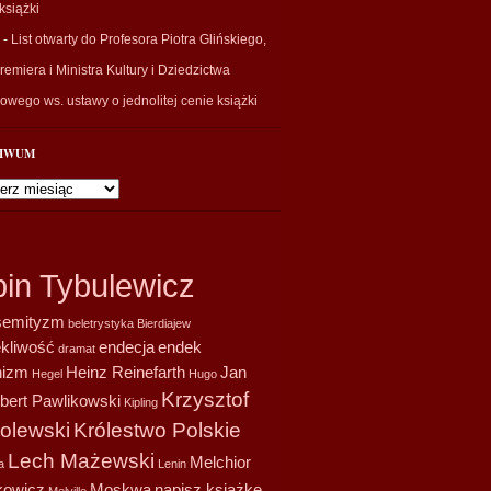
książki
-
List otwarty do Profesora Piotra Glińskiego,
emiera i Ministra Kultury i Dziedzictwa
wego ws. ustawy o jednolitej cenie książki
IWUM
wum
bin Tybulewicz
semityzm
beletrystyka
Bierdiajew
ekliwość
endecja
endek
dramat
nizm
Heinz Reinefarth
Jan
Hegel
Hugo
Krzysztof
bert Pawlikowski
Kipling
olewski
Królestwo Polskie
Lech Mażewski
Melchior
a
Lenin
owicz
Moskwa
napisz książkę