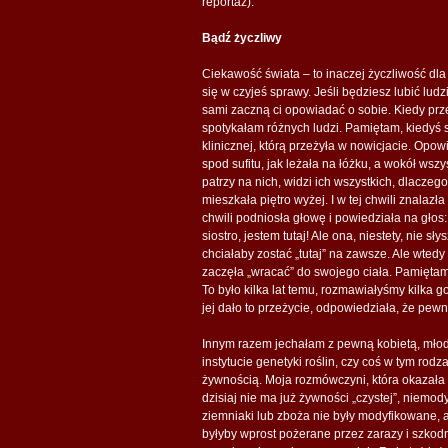
reportaż).
Bądź życzliwy
Ciekawość świata – to inaczej życzliwość dla
się w czyjeś sprawy. Jeśli będziesz lubić ludz
sami zaczną ci opowiadać o sobie. Kiedy prz
spotykałam różnych ludzi. Pamiętam, kiedyś s
klinicznej, którą przeżyła w nowicjacie. Opow
spod sufitu, jak leżała na łóżku, a wokół wszys
patrzy na nich, widzi ich wszystkich, dlaczego
mieszkała piętro wyżej. I w tej chwili znalazł
chwili podniosła głowę i powiedziała na głos: 
siostro, jestem tutaj! Ale ona, niestety, nie s
chciałaby zostać „tutaj” na zawsze. Ale wtedy 
zaczęła „wracać” do swojego ciała. Pamiętam,
To było kilka lat temu, rozmawiałyśmy kilka g
jej dało to przeżycie, odpowiedziała, że pewn
Innym razem jechałam z pewną kobietą, młodą
instytucie genetyki roślin, czy coś w tym r
żywnością. Moja rozmówczyni, która okazała
dzisiaj nie ma już żywności „czystej”, niemo
ziemniaki lub zboża nie były modyfikowane, a
byłyby wprost pożerane przez zarazy i szkodn