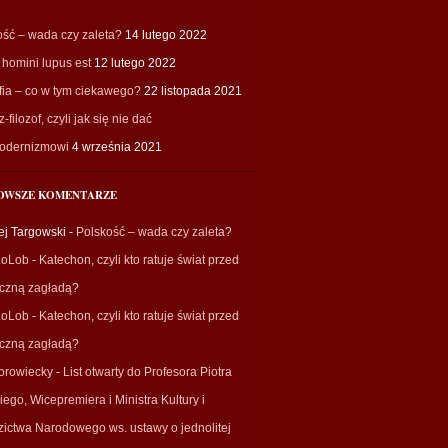
ość – wada czy zaleta?
14 lutego 2022
homini lupus est
12 lutego 2022
fia – co w tym ciekawego?
22 listopada 2021
-filozof, czyli jak się nie dać
odernizmowi
4 września 2021
OWSZE KOMENTARZE
ej Targowski
-
Polskość – wada czy zaleta?
ioLob
-
Katechon, czyli kto ratuje świat przed
eczną zagładą?
ioLob
-
Katechon, czyli kto ratuje świat przed
eczną zagładą?
orowiecky
-
List otwarty do Profesora Piotra
iego, Wicepremiera i Ministra Kultury i
zictwa Narodowego ws. ustawy o jednolitej