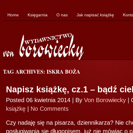
Home
Księgarnia
O nas
Jak napisać książkę
Kont
TAG ARCHIVES: ISKRA BOŻA
Napisz książkę, cz.1 – bądź ci
Posted 06 kwietnia 2014 |
By
Von Borowiecky
|
książkę
|
No Comments
Czy nadaję się na pisarza, dziennikarza? Nie ch
posługiwania się długopisem, już nie mówiąc o p