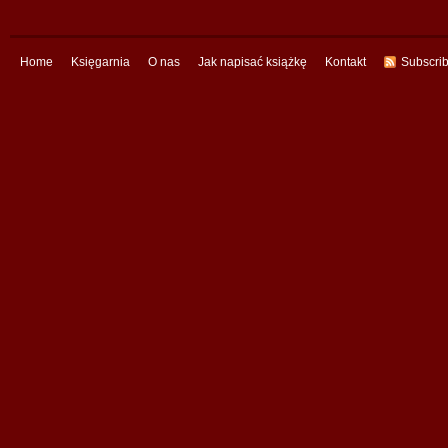
Home
Księgarnia
O nas
Jak napisać książkę
Kontakt
Subscri