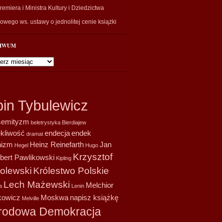
emiera i Ministra Kultury i Dziedzictwa
wego ws. ustawy o jednolitej cenie książki
IWUM
wum
bin Tybulewicz
semityzm
beletrystyka
Bierdiajew
ekliwość
endecja
endek
dramat
nizm
Heinz Reinefarth
Jan
Hegel
Hugo
Krzysztof
bert Pawlikowski
Kipling
olewski
Królestwo Polskie
Lech Mażewski
Melchior
a
Lenin
owicz
Moskwa
napisz książkę
Melville
rodowa Demokracja