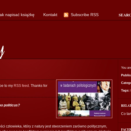
SEAR
ak napisać książkę
Kontakt
Subscribe RSS
You ar
Publi
Categ
ibe to my
RSS feed
. Thanks for
Tags:
o politicus?
RELA
Co tam
lności człowieka, który z natury jest stworzeniem zarówno politycznym,
FACE