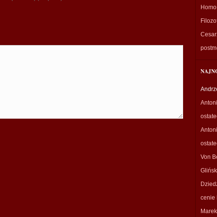
Homo 
Filozo
Cesarz
postm
NAJN
Andrz
Anton
ostat
Anton
ostat
Von B
Glińsk
Dzied
cenie 
Marek