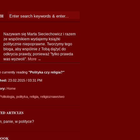
CH
Nazywam się Marta Sieciechowicz i razem
ze wspólnikiem wydajemy książki
politycznie niepoprawne. Tworzymy tego
bloga, aby wspólnie z Tobą dążyć do
odkrycia prawdy, ponieważ "tylko prawda
was wyzwoli".
More →
e currently reading
"Polityka czy religia?"
shed:
23.02.2015 / 03:31 PM
ory:
Home
Politologia
,
polityka
,
religia
,
religioznawstwo
TED ARTICLES
, panie, w polityce?
BOOK