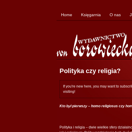
Home
Księgarnia
O nas
J
Polityka czy religia?
If you're new here, you may want to subscr
visiting!
Kto był pierwszy – homo religiosus czy hom
Polityka i religia – dwie wielkie sfery działa