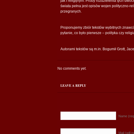
jak i religijnym. Próby rozdzielenia tych dwó
świata pełna jest opisów wojen polityczno-re
przegranych.
Proponujemy zbiór tekstów wybitnych znawców 
pytanie, co było pierwsze – polityka czy reli
Autorami tekstów są m.in. Bogumił Grott, Jace
No comments yet.
LEAVE A REPLY
Name (req
Mail (will 