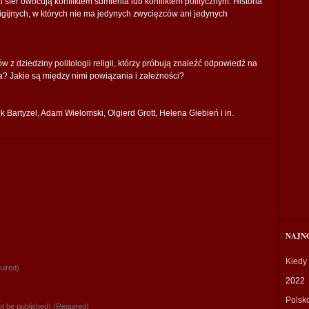
ch sfer owocują konfliktem sumienia lub konfliktem politycznym. Historia
ligijnych, w których nie ma jedynych zwycięzców ani jedynych
z dziedziny politologii religii, którzy próbują znaleźć odpowiedź na
gia? Jakie są między nimi powiązania i zależności?
k Bartyzel, Adam Wielomski, Olgierd Grott, Helena Giebień i in.
NAJN
Kiedy
uired)
2022
Polsk
not be published) (Required)