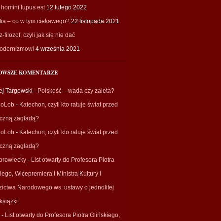
homini lupus est
12 lutego 2022
fia – co w tym ciekawego?
22 listopada 2021
-filozof, czyli jak się nie dać
odernizmowi
4 września 2021
OWSZE KOMENTARZE
ej Targowski
-
Polskość – wada czy zaleta?
ioLob
-
Katechon, czyli kto ratuje świat przed
eczną zagładą?
ioLob
-
Katechon, czyli kto ratuje świat przed
eczną zagładą?
orowiecky
-
List otwarty do Profesora Piotra
iego, Wicepremiera i Ministra Kultury i
zictwa Narodowego ws. ustawy o jednolitej
książki
-
List otwarty do Profesora Piotra Glińskiego,