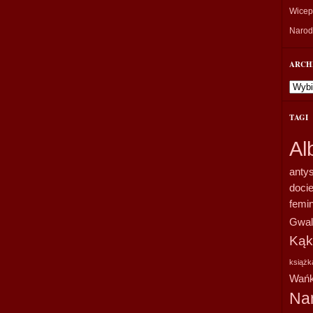
Wicepr
Narodo
ARCH
Archi
TAGI
Al
anty
doci
femi
Gwal
Kąk
książk
Wańk
Na