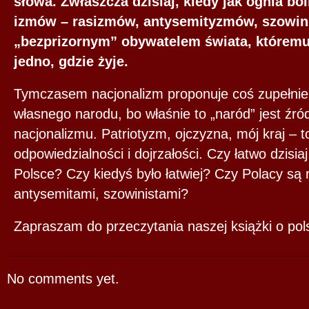
słowa. Zwłaszcza dzisiaj, kiedy jak ognia bo
izmów – rasizmów, antysemityzmów, szowini
„bezprizornym” obywatelem świata, któremu
jedno, gdzie żyje.
Tymczasem nacjonalizm proponuje coś zupełnie
własnego narodu, bo właśnie to „naród” jest źr
nacjonalizmu. Patriotyzm, ojczyzna, mój kraj –
odpowiedzialności i dojrzałości. Czy łatwo dzisia
Polsce? Czy kiedyś było łatwiej? Czy Polacy są 
antysemitami, szowinistami?
Zapraszam do przeczytania naszej książki o pol
No comments yet.