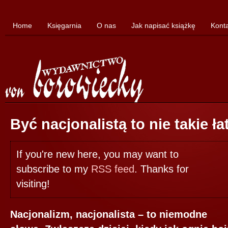
Home
Księgarnia
O nas
Jak napisać książkę
Kont
Być nacjonalistą to nie takie ł
If you're new here, you may want to
subscribe to my
RSS feed
. Thanks for
visiting!
Nacjonalizm, nacjonalista – to niemodne