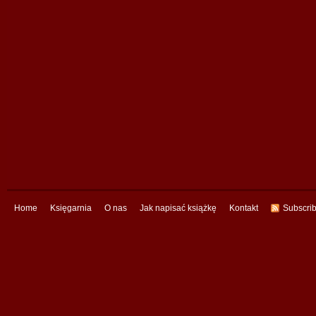
Home
Księgarnia
O nas
Jak napisać książkę
Kontakt
Subscri