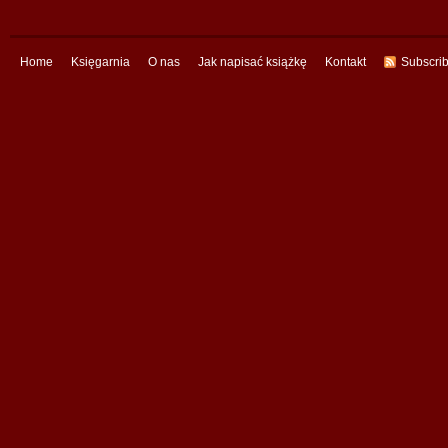
Home
Księgarnia
O nas
Jak napisać książkę
Kontakt
Subscri