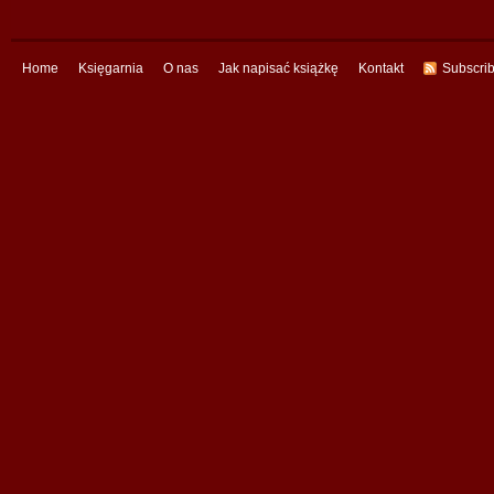
Home
Księgarnia
O nas
Jak napisać książkę
Kontakt
Subscri