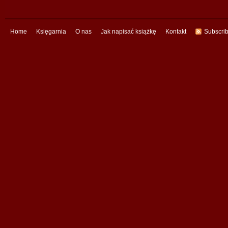
Home
Księgarnia
O nas
Jak napisać książkę
Kontakt
Subscri