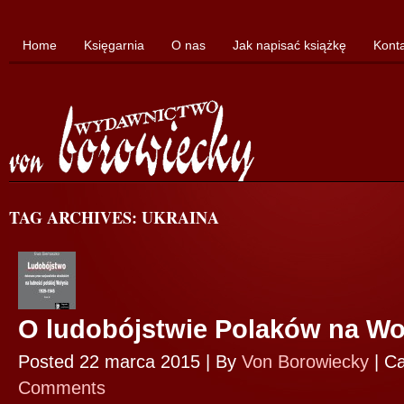
Home
Księgarnia
O nas
Jak napisać książkę
Kont
TAG ARCHIVES: UKRAINA
O ludobójstwie Polaków na W
Posted 22 marca 2015 |
By
Von Borowiecky
|
Ca
Comments