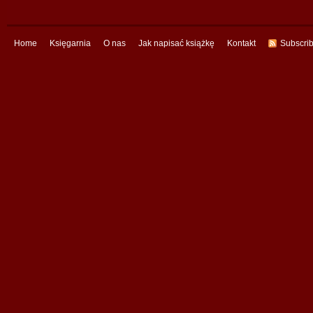
Home
Księgarnia
O nas
Jak napisać książkę
Kontakt
Subscri