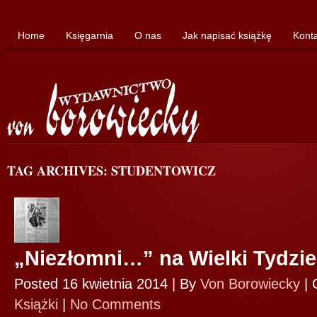
Home
Księgarnia
O nas
Jak napisać książkę
Kont
TAG ARCHIVES: STUDENTOWICZ
„Niezłomni…” na Wielki Tydzi
Posted 16 kwietnia 2014 |
By
Von Borowiecky
|
Książki
|
No Comments