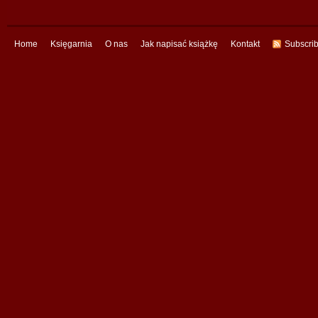
Home
Księgarnia
O nas
Jak napisać książkę
Kontakt
Subscri