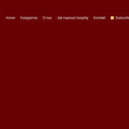
Home
Księgarnia
O nas
Jak napisać książkę
Kontakt
Subscri