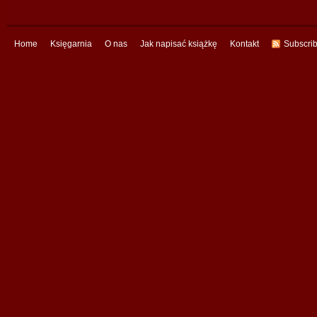
Home
Księgarnia
O nas
Jak napisać książkę
Kontakt
Subscri