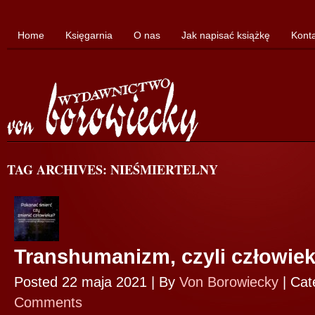
Home
Księgarnia
O nas
Jak napisać książkę
Kont
TAG ARCHIVES: NIEŚMIERTELNY
Transhumanizm, czyli człowiek
Posted 22 maja 2021 |
By
Von Borowiecky
|
Cat
Comments