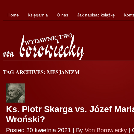
Home
Księgarnia
O nas
Jak napisać książkę
Kont
TAG ARCHIVES: MESJANIZM
Ks. Piotr Skarga vs. Józef Mar
Wroński?
Posted 30 kwietnia 2021 |
By
Von Borowiecky
|