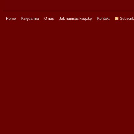
Home
Księgarnia
O nas
Jak napisać książkę
Kontakt
Subscri