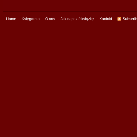
Home
Księgarnia
O nas
Jak napisać książkę
Kontakt
Subscri