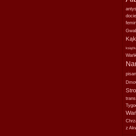
anty
doci
femi
Gwal
Kąk
książk
Wańk
Na
pisan
Dmo
Str
tran
Tygo
Wań
Chrz
z Ak