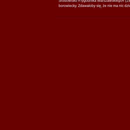
Środowisko »Tygodnika Warszawskiego« (19
borowiecky. Zdawałoby się, że nie ma nic dzi