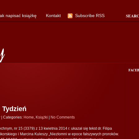
SEAR
ak napisać książkę
Kontakt
Subscribe RSS
FACE
 Tydzień
y
|
Categories:
Home
,
Książki
|
No Comments
ym, nr 15 (3379) z 13 kwietnia 2014 r. ukazał się tekst dr. Filipa
korskiego i Marcina Kuleszy „Niezłomni w epoce fałszywych proroków.