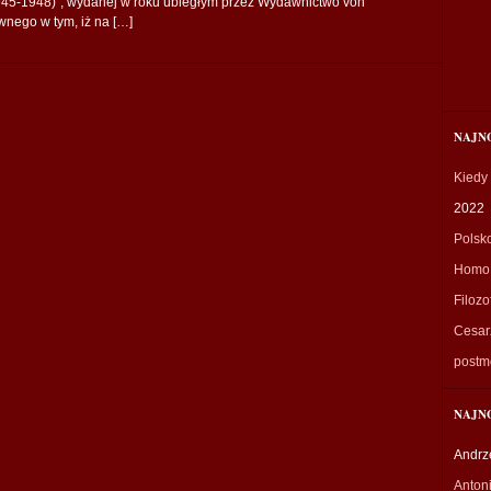
45-1948)”, wydanej w roku ubiegłym przez Wydawnictwo von
wnego w tym, iż na […]
NAJN
Kiedy
2022
Polsk
Homo 
Filozo
Cesarz
postm
NAJN
Andrz
Anton