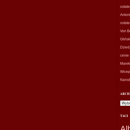
ostat
Anton
ostat
Von B
Glińsk
Dzied
cenie 
Marek
Wicepr
Narodo
ARCH
Archi
TAGI
Al