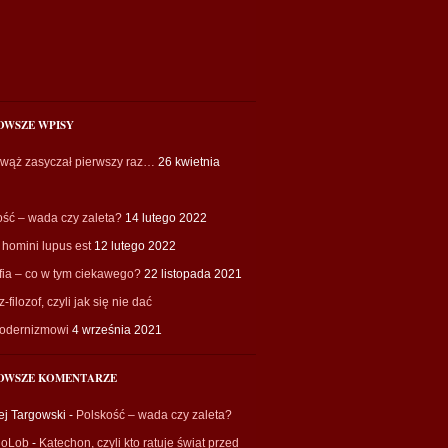
OWSZE WPISY
 wąż zasyczał pierwszy raz…
26 kwietnia
ość – wada czy zaleta?
14 lutego 2022
homini lupus est
12 lutego 2022
fia – co w tym ciekawego?
22 listopada 2021
-filozof, czyli jak się nie dać
odernizmowi
4 września 2021
OWSZE KOMENTARZE
ej Targowski
-
Polskość – wada czy zaleta?
ioLob
-
Katechon, czyli kto ratuje świat przed