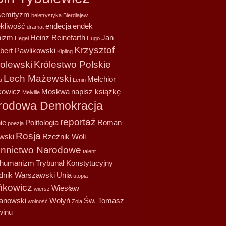
semityzm
beletrystyka
Bierdiajew
ekliwość
endecja
endek
dramat
nizm
Heinz Reinefarth
Jan
Hegel
Hugo
Krzysztof
bert Pawlikowski
Kipling
olewski
Królestwo Polskie
Lech Mażewski
Melchior
a
Lenin
owicz
Moskwa
napisz książkę
Melville
rodowa Demokracja
reportaż
ie
Politologia
Roman
poezja
Rosja
wski
Rzeźnik Woli
onnictwo Narodowe
talent
shumanizm
Trybunał Konstytucyjny
dnik Warszawski
Unia
utopia
kowicz
Wiesław
wiersz
anowski
Wołyń
Św. Tomasz
wolność
Zola
winu