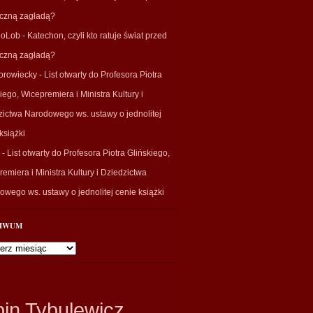
eczną zagładą?
ioLob
-
Katechon, czyli kto ratuje świat przed
eczną zagładą?
orowiecky
-
List otwarty do Profesora Piotra
iego, Wicepremiera i Ministra Kultury i
zictwa Narodowego ws. ustawy o jednolitej
książki
-
List otwarty do Profesora Piotra Glińskiego,
emiera i Ministra Kultury i Dziedzictwa
wego ws. ustawy o jednolitej cenie książki
IWUM
wum
bin Tybulewicz