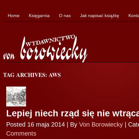
Home
Księgarnia
O nas
Jak napisać książkę
Kont
TAG ARCHIVES: AWS
Lepiej niech rząd się nie wtrąc
Posted 16 maja 2014 |
By
Von Borowiecky
|
Cat
Comments