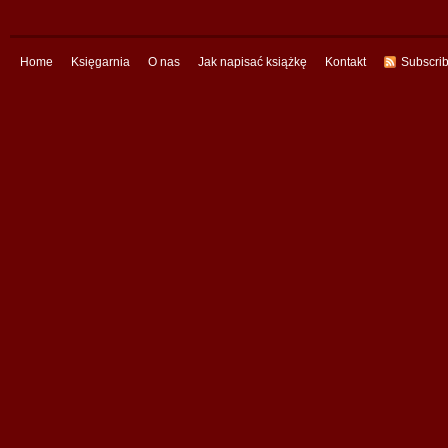
Home
Księgarnia
O nas
Jak napisać książkę
Kontakt
Subscri