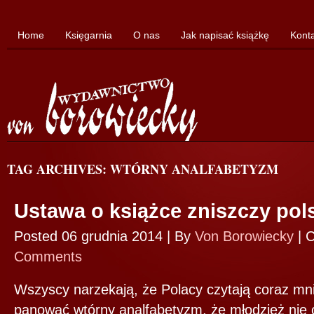
Home
Księgarnia
O nas
Jak napisać książkę
Kont
TAG ARCHIVES: WTÓRNY ANALFABETYZM
Ustawa o książce zniszczy pol
Posted 06 grudnia 2014 |
By
Von Borowiecky
|
C
Comments
Wszyscy narzekają, że Polacy czytają coraz mni
panować wtórny analfabetyzm, że młodzież nie cz