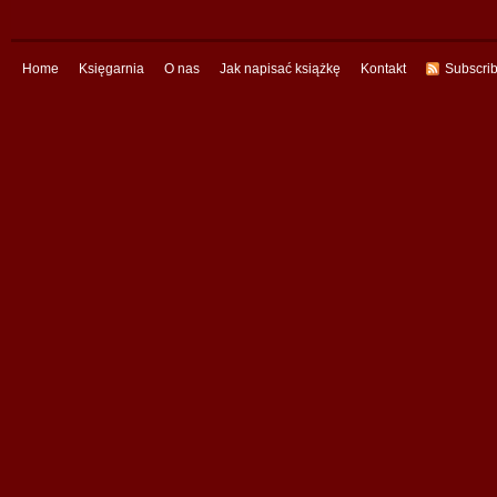
Home
Księgarnia
O nas
Jak napisać książkę
Kontakt
Subscri