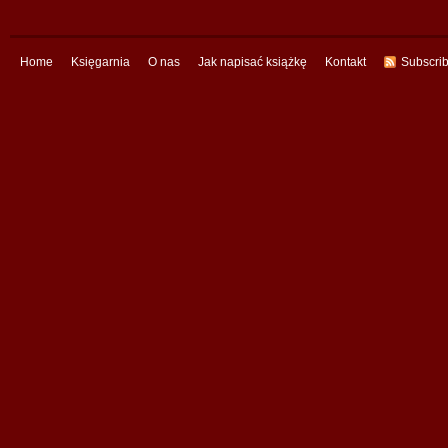
Home
Księgarnia
O nas
Jak napisać książkę
Kontakt
Subscri