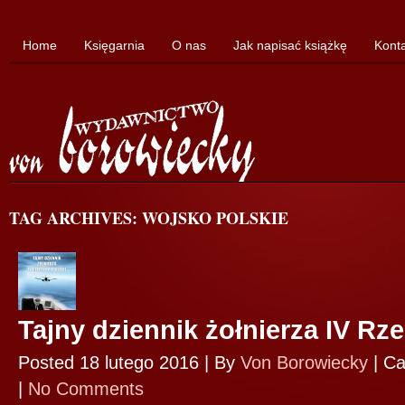
Home
Księgarnia
O nas
Jak napisać książkę
Kont
TAG ARCHIVES: WOJSKO POLSKIE
Tajny dziennik żołnierza IV Rz
Posted 18 lutego 2016 |
By
Von Borowiecky
|
Ca
|
No Comments