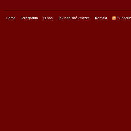
Home
Księgarnia
O nas
Jak napisać książkę
Kontakt
Subscri