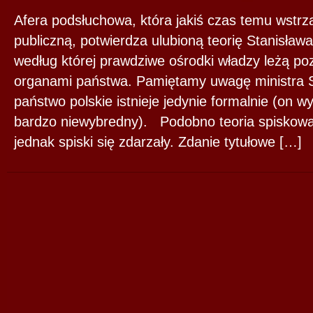
Afera podsłuchowa, która jakiś czas temu wstrzą
publiczną, potwierdza ulubioną teorię Stanisław
według której prawdziwe ośrodki władzy leżą po
organami państwa. Pamiętamy uwagę ministra S
państwo polskie istnieje jedynie formalnie (on w
bardzo niewybredny). Podobno teoria spiskowa n
jednak spiski się zdarzały. Zdanie tytułowe […]