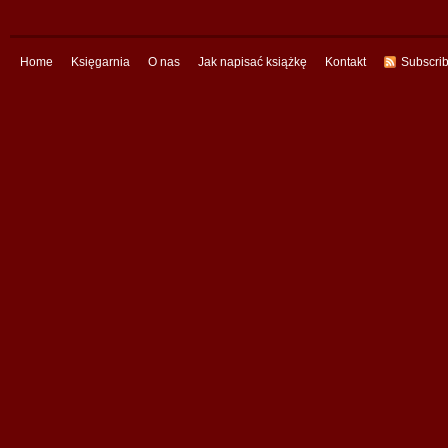
Home
Księgarnia
O nas
Jak napisać książkę
Kontakt
Subscri