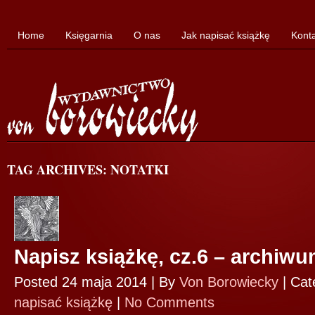
Home
Księgarnia
O nas
Jak napisać książkę
Kont
TAG ARCHIVES: NOTATKI
Napisz książkę, cz.6 – archiw
Posted 24 maja 2014 |
By
Von Borowiecky
|
Cat
napisać książkę
|
No Comments