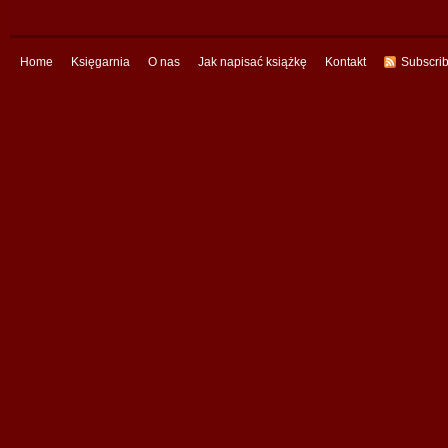
Home
Księgarnia
O nas
Jak napisać książkę
Kontakt
Subscri