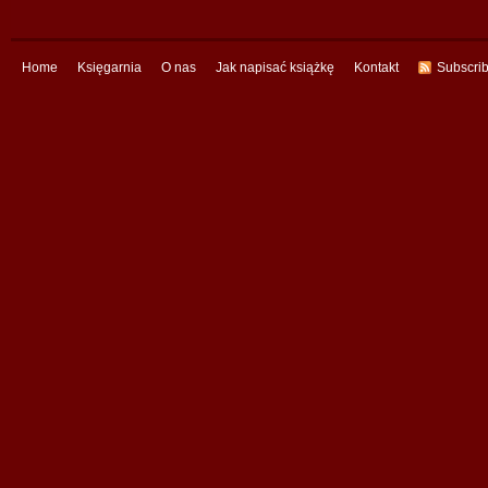
Home
Księgarnia
O nas
Jak napisać książkę
Kontakt
Subscri