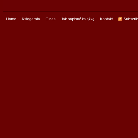
Home
Księgarnia
O nas
Jak napisać książkę
Kontakt
Subscri