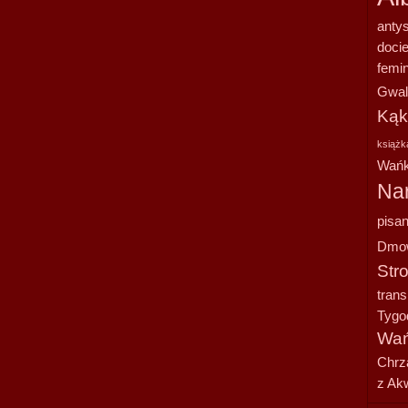
anty
doci
femi
Gwal
Kąk
książk
Wańk
Na
pisan
Dmo
Str
tran
Tygo
Wań
Chrz
z Ak