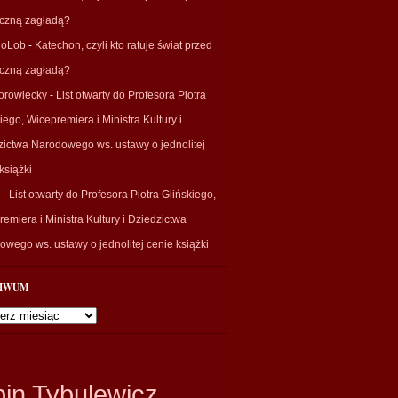
eczną zagładą?
ioLob
-
Katechon, czyli kto ratuje świat przed
eczną zagładą?
orowiecky
-
List otwarty do Profesora Piotra
iego, Wicepremiera i Ministra Kultury i
zictwa Narodowego ws. ustawy o jednolitej
książki
-
List otwarty do Profesora Piotra Glińskiego,
emiera i Ministra Kultury i Dziedzictwa
wego ws. ustawy o jednolitej cenie książki
IWUM
wum
bin Tybulewicz