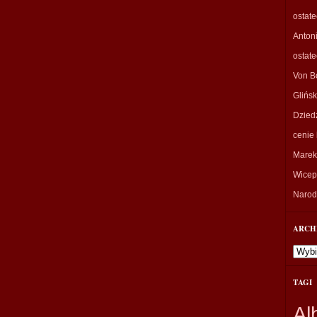
ostat
Anton
ostat
Von B
Glińsk
Dzied
cenie 
Marek
Wicepr
Narodo
ARCH
Archi
TAGI
Al