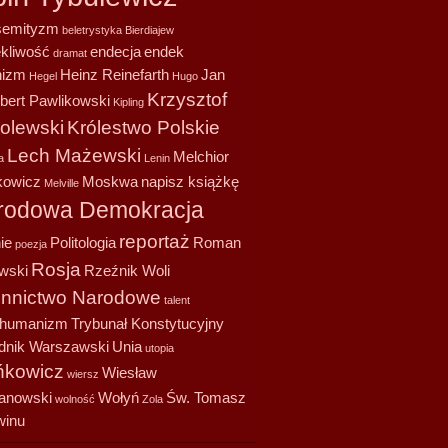
semityzm
beletrystyka
Bierdiajew
ekliwość
endecja
endek
dramat
nizm
Heinz Reinefarth
Jan
Hegel
Hugo
Krzysztof
bert Pawlikowski
Kipling
olewski
Królestwo Polskie
Lech Mażewski
Melchior
a
Lenin
owicz
Moskwa
napisz książkę
Melville
rodowa Demokracja
reportaż
ie
Politologia
Roman
poezja
Rosja
wski
Rzeźnik Woli
onnictwo Narodowe
talent
shumanizm
Trybunał Konstytucyjny
dnik Warszawski
Unia
utopia
kowicz
Wiesław
wiersz
anowski
Wołyń
Św. Tomasz
wolność
Zola
winu