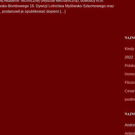
j Akademii Technicznej (Wydział Mechaniczny), dowódcy m.in.
liwsko-Bombowego 16. Dywizji Lotnictwa Myśliwsko-Szturmowego oraz
u, postanowił je opublikować dopiero […]
NAJN
Kiedy
2022
Polsk
Homo 
Filozo
Cesarz
postm
NAJN
Andrz
Anton