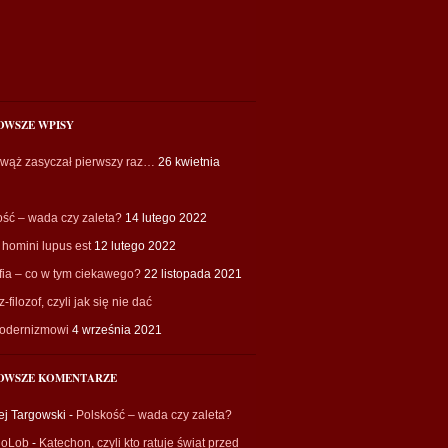
OWSZE WPISY
 wąż zasyczał pierwszy raz…
26 kwietnia
ość – wada czy zaleta?
14 lutego 2022
homini lupus est
12 lutego 2022
fia – co w tym ciekawego?
22 listopada 2021
-filozof, czyli jak się nie dać
odernizmowi
4 września 2021
OWSZE KOMENTARZE
ej Targowski
-
Polskość – wada czy zaleta?
ioLob
-
Katechon, czyli kto ratuje świat przed