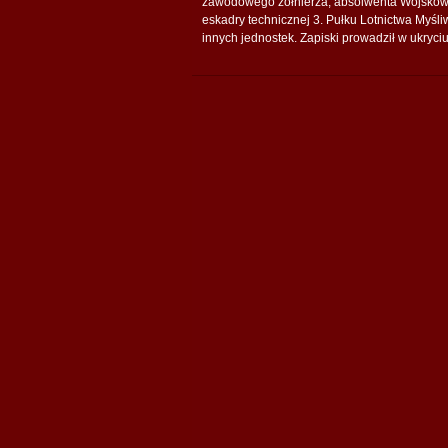
zawodowego żołnierza, absolwenta Wojskowe
eskadry technicznej 3. Pułku Lotnictwa Myś
innych jednostek. Zapiski prowadził w ukryci